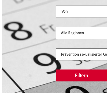
Veranstaltungen filte
Von Datum:
Alle Regionen
Prävention sexualisierter G