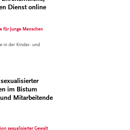
en Dienst online
e für Junge Menschen
e in der Kinder- und
sexualisierter
en im Bistum
 und Mitarbeitende
ion sexualisierter Gewalt