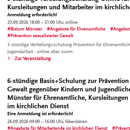
Prävention
Kursleitungen und Mitarbeiter im kirchlich
sexualisierter
Anmeldung erforderlich!
Gewalt
23.09.2026
18:00 – 21:00 Uhr, online
-
Bistum Münster
Angebote für Ehrenamtliche
Angebot
Auffrischung“
Prävention sexualisierter Gewalt
3-stündige Vertiefungsschulung Prävention für Ehrenamtlich
Jugendarbeit - online über zoom
„3-
Zur Veranstaltung
stündige
Vertiefungsschulung
Online
.
6-stündige Basis+Schulung zur Prävention 
für Ehrenamtliche,
Gewalt gegenüber Kindern und Jugendlich
Kursleitungen
Münster für Ehrenamtliche, Kursleitungen
und
im kirchlichen Dienst
Mitarbeiter
Eine Anmeldung ist erforderlich!
im
kirchlichen
26.09.2026
09:00 – 16:00 Uhr, Ibbenbüren
Dienst
Angebote für Mitarbeitende im kirchlichen Dienst
Prävent