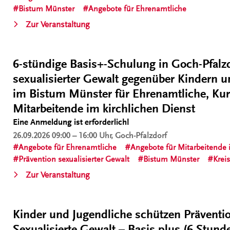
online“
Bistum Münster
Angebote für Ehrenamtliche
„6-
Zur Veranstaltung
stündige
Basis+Schulung
zur
.
6-stündige Basis+-Schulung in Goch-Pfalzd
Prävention
sexualisierter Gewalt gegenüber Kindern 
sexualisierter
im Bistum Münster für Ehrenamtliche, Kur
Gewalt
Mitarbeitende im kirchlichen Dienst
gegenüber
Eine Anmeldung ist erforderlich!
Kindern
und
26.09.2026
09:00 – 16:00 Uhr, Goch-Pfalzdorf
Jugendlichen
Angebote für Ehrenamtliche
Angebote für Mitarbeitende 
im
Prävention sexualisierter Gewalt
Bistum Münster
Krei
Bistum
„6-
Zur Veranstaltung
Münster
stündige
für
Basis+-
Ehrenamtliche,
Schulung
.
Kinder und Jugendliche schützen Prävent
Kursleitungen
in
Sexualisierte Gewalt – Basis plus (6 Stund