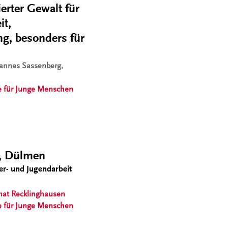
erter Gewalt für
it,
g, besonders für
hannes Sassenberg,
 für Junge Menschen
t, Dülmen
er- und Jugendarbeit
nat Recklinghausen
 für Junge Menschen