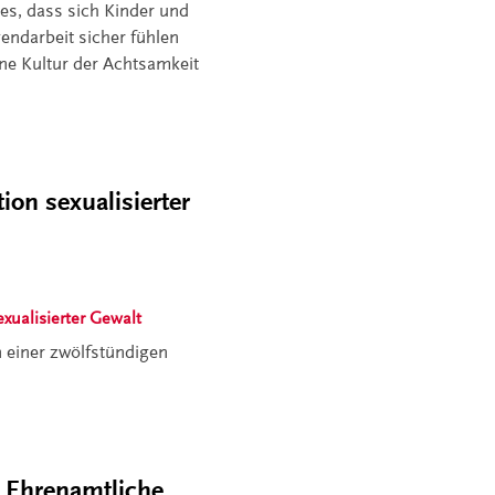
 es, dass sich Kinder und
gendarbeit sicher fühlen
ine Kultur der Achtsamkeit
ion sexualisierter
xualisierter Gewalt
n einer zwölfstündigen
 Ehrenamtliche,