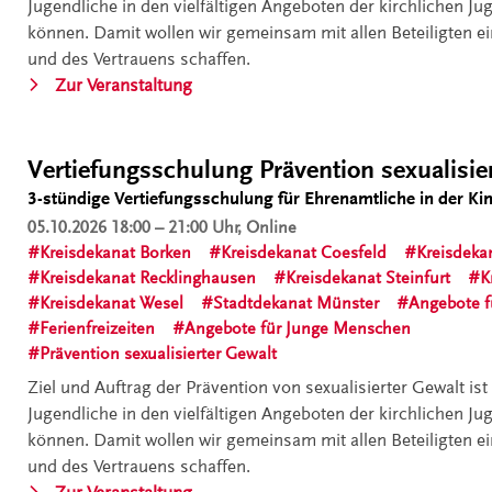
Jugendliche in den vielfältigen Angeboten der kirchlichen Ju
kirchlichen
können. Damit wollen wir gemeinsam mit allen Beteiligten e
Dienst“
und des Vertrauens schaffen.
„Vertiefungsschulung
Zur Veranstaltung
Prävention
sexualisierter
Gewalt,
.
Vertiefungsschulung Prävention sexualisier
digital“
3-stündige Vertiefungsschulung für Ehrenamtliche in der Ki
05.10.2026
18:00 – 21:00 Uhr, Online
Kreisdekanat Borken
Kreisdekanat Coesfeld
Kreisdeka
Kreisdekanat Recklinghausen
Kreisdekanat Steinfurt
K
Kreisdekanat Wesel
Stadtdekanat Münster
Angebote f
Ferienfreizeiten
Angebote für Junge Menschen
Prävention sexualisierter Gewalt
Ziel und Auftrag der Prävention von sexualisierter Gewalt ist
Jugendliche in den vielfältigen Angeboten der kirchlichen Ju
können. Damit wollen wir gemeinsam mit allen Beteiligten e
und des Vertrauens schaffen.
„Vertiefungsschulung