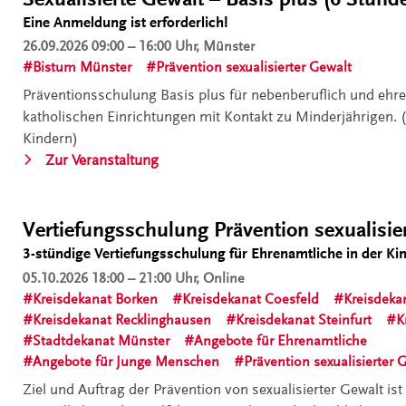
und
Goch-
Eine Anmeldung ist erforderlich!
Mitarbeitende
Pfalzdorf
26.09.2026
09:00 – 16:00 Uhr, Münster
im
zur
Bistum Münster
Prävention sexualisierter Gewalt
kirchlichen
Prävention
Dienst“
Präventionsschulung Basis plus für nebenberuflich und ehre
sexualisierter
katholischen Einrichtungen mit Kontakt zu Minderjährigen. 
Gewalt
Kindern)
gegenüber
„Kinder
Zur Veranstaltung
Kindern
und
und
Jugendliche
Jugendlichen
schützen
.
Vertiefungsschulung Prävention sexualisier
im
Präventionsschulung
Bistum
3-stündige Vertiefungsschulung für Ehrenamtliche in der Ki
Sexualisierte
Münster
05.10.2026
18:00 – 21:00 Uhr, Online
Gewalt
für
Kreisdekanat Borken
Kreisdekanat Coesfeld
Kreisdeka
–
Ehrenamtliche,
Kreisdekanat Recklinghausen
Kreisdekanat Steinfurt
K
Basis
Kursleitungen
Stadtdekanat Münster
Angebote für Ehrenamtliche
plus
und
Angebote für Junge Menschen
Prävention sexualisierter 
(6
Mitarbeitende
Ziel und Auftrag der Prävention von sexualisierter Gewalt ist
Stunden)“
im