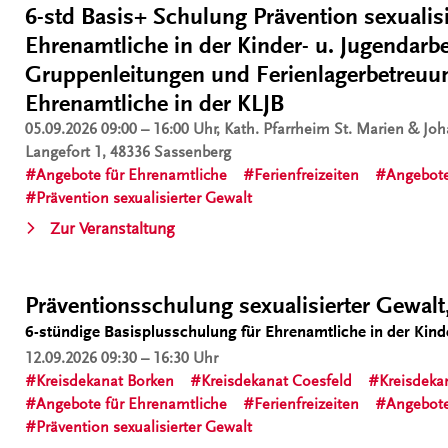
.
6-std Basis+ Schulung Prävention sexualisi
Ehrenamtliche in der Kinder- u. Jugendarbe
Gruppenleitungen und Ferienlagerbetreuun
Ehrenamtliche in der KLJB
05.09.2026
09:00 – 16:00 Uhr, Kath. Pfarrheim St. Marien & Jo
Langefort 1, 48336 Sassenberg
Angebote für Ehrenamtliche
Ferienfreizeiten
Angebote
Prävention sexualisierter Gewalt
„6-
Zur Veranstaltung
std
Basis+
Schulung
.
Präventionsschulung sexualisierter Gewal
Prävention
6-stündige Basisplusschulung für Ehrenamtliche in der Kind
sexualisierter
12.09.2026
09:30 – 16:30 Uhr
Gewalt
Kreisdekanat Borken
Kreisdekanat Coesfeld
Kreisdeka
für
Angebote für Ehrenamtliche
Ferienfreizeiten
Angebote
Ehrenamtliche
Prävention sexualisierter Gewalt
in