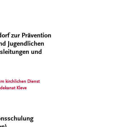
orf zur Prävention
und Jugendlichen
sleitungen und
im kirchlichen Dienst
sdekanat Kleve
ionsschulung
en)