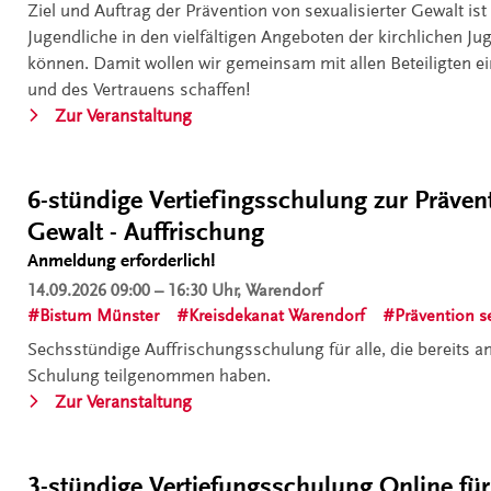
Ziel und Auftrag der Prävention von sexualisierter Gewalt ist
der
Jugendliche in den vielfältigen Angeboten der kirchlichen Ju
Kinder-
können. Damit wollen wir gemeinsam mit allen Beteiligten e
u.
und des Vertrauens schaffen!
Jugendarbeit,
„Präventionsschulung
Zur Veranstaltung
Gruppenleitungen
sexualisierter
und
Gewalt,
Ferienlagerbetreuung,
Dülmen“
.
6-stündige Vertiefingsschulung zur Prävent
besonders
Gewalt - Auffrischung
für
Ehrenamtliche
Anmeldung erforderlich!
in
14.09.2026
09:00 – 16:30 Uhr, Warendorf
der
Bistum Münster
Kreisdekanat Warendorf
Prävention se
KLJB“
Sechsstündige Auffrischungsschulung für alle, die bereits a
Schulung teilgenommen haben.
„6-
Zur Veranstaltung
stündige
Vertiefingsschulung
zur
.
3-stündige Vertiefungsschulung Online für