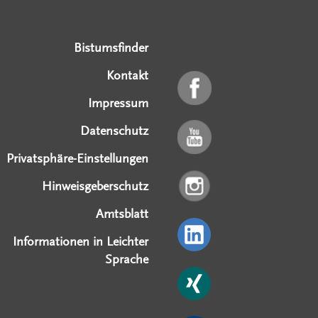
Serviceangebote
Social Media Angebote
Externe Links
Bistumsfinder
Kontakt
Impressum
Datenschutz
Privatsphäre-Einstellungen
Hinweisgeberschutz
Amtsblatt
Informationen in Leichter
Sprache