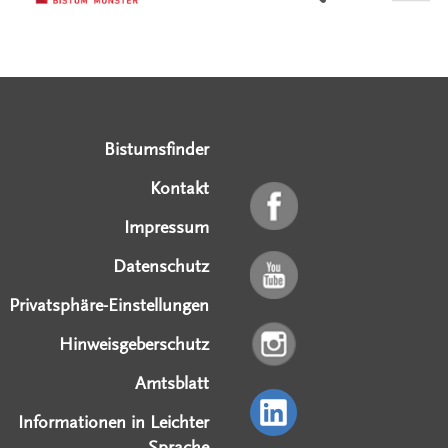
Serviceangebote
Social Media Angebote
Externe Links
Bistumsfinder
Kontakt
Impressum
Datenschutz
Privatsphäre-Einstellungen
Hinweisgeberschutz
Amtsblatt
Informationen in Leichter
Sprache