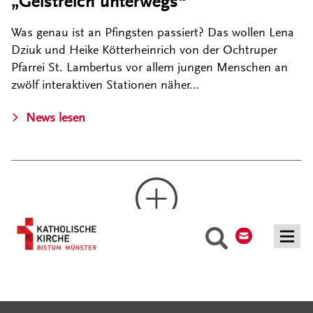
„Geistreich unterwegs“
Was genau ist an Pfingsten passiert? Das wollen Lena
Dziuk und Heike Kötterheinrich von der Ochtruper
Pfarrei St. Lambertus vor allem jungen Menschen an
zwölf interaktiven Stationen näher…
News lesen
Kontakt
Suche
Mehr laden
Serviceangebote
Social Media Angebote
Externe Links