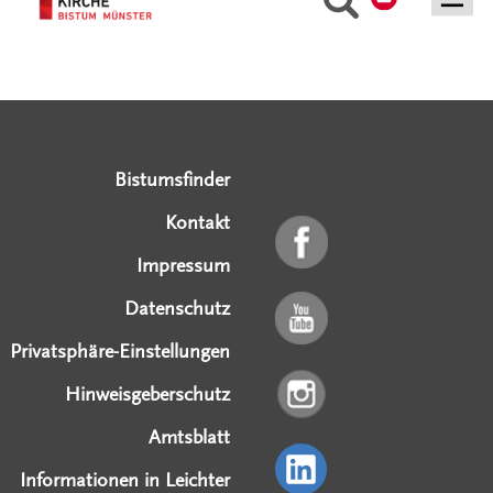
Mehr laden
Serviceangebote
Social Media Angebote
Externe Links
Bistumsfinder
Kontakt
Impressum
Datenschutz
Privatsphäre-Einstellungen
Hinweisgeberschutz
Amtsblatt
Informationen in Leichter