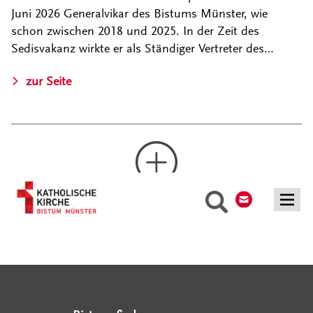
Juni 2026 Generalvikar des Bistums Münster, wie
schon zwischen 2018 und 2025. In der Zeit des
Sedisvakanz wirkte er als Ständiger Vertreter des…
zur Seite
Kontakt
Suche
Mehr laden
Serviceangebote
Social Media Angebote
Externe Links