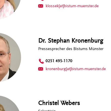
klossek[at]bistum-muenster.de
Dr. Stephan Kronenburg
Pressesprecher des Bistums Münster
0251 495-1170
kronenburg[at]bistum-muenster.de
Christel Webers