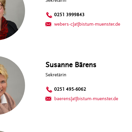
Sekretärin
0251 3999843
webers-c[at]bistum-muenster.de
Susanne Bärens
Sekretärin
0251 495-6062
baerens[at]bistum-muenster.de