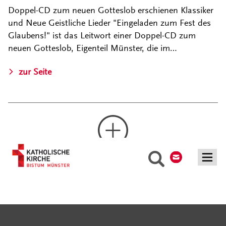
Doppel-CD zum neuen Gotteslob erschienen Klassiker
und Neue Geistliche Lieder "Eingeladen zum Fest des
Glaubens!" ist das Leitwort einer Doppel-CD zum
neuen Gotteslob, Eigenteil Münster, die im…
zur Seite
Kontakt
Suche
Mehr laden
Serviceangebote
Social Media Angebote
Externe Links