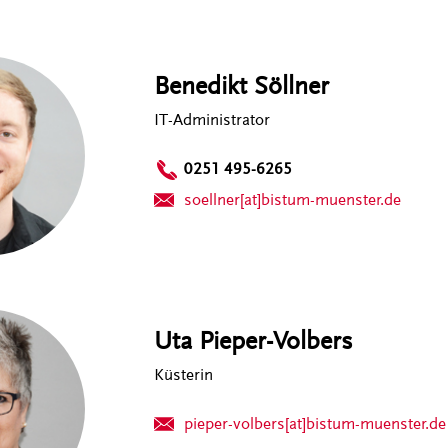
Benedikt Söllner
IT-Administrator
0251 495-6265
soellner[at]bistum-muenster.de
Uta Pieper-Volbers
Küsterin
pieper-volbers[at]bistum-muenster.de