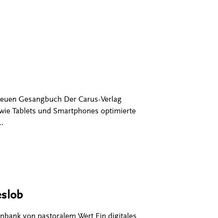
 neuen Gesangbuch Der Carus-Verlag
e wie Tablets und Smartphones optimierte
…
slob
enbank von pastoralem Wert Ein digitales