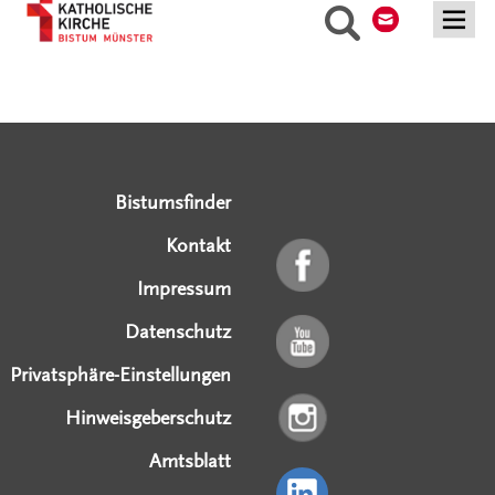
Suche
Mehr laden
Serviceangebote
Social Media Angebote
Externe Links
Bistumsfinder
Kontakt
Impressum
Datenschutz
Privatsphäre-Einstellungen
Hinweisgeberschutz
Amtsblatt