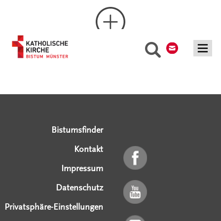
Kontakt
Suche
Mehr laden
Serviceangebote
Social Media Angebote
Externe Links
Bistumsfinder
Kontakt
Impressum
Datenschutz
Privatsphäre-Einstellungen