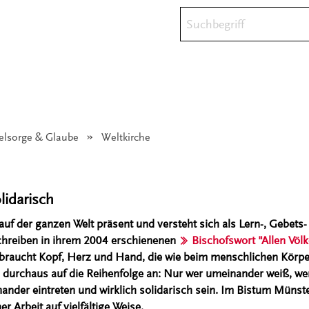
Suchbegriff
eelsorge & Glaube
Angezeigt:
Weltkirche
olidarisch
 auf der ganzen Welt präsent und versteht sich als Lern-, Gebets
chreiben in ihrem 2004 erschienenen
Bischofswort "Allen Völk
e braucht Kopf, Herz und Hand, die wie beim menschlichen Kör
durchaus auf die Reihenfolge an: Nur wer umeinander weiß, wer
ander eintreten und wirklich solidarisch sein. Im Bistum Münste
r Arbeit auf vielfältige Weise.