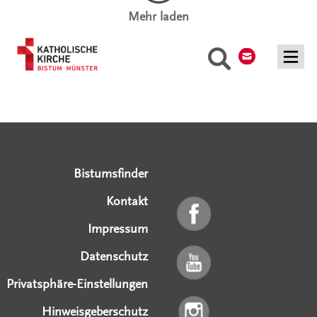
Mehr laden
Kontakt
Suche
Serviceangebote
Social Media Angebote
Externe Links
Bistumsfinder
Kontakt
Impressum
Datenschutz
Privatsphäre-Einstellungen
Hinweisgeberschutz