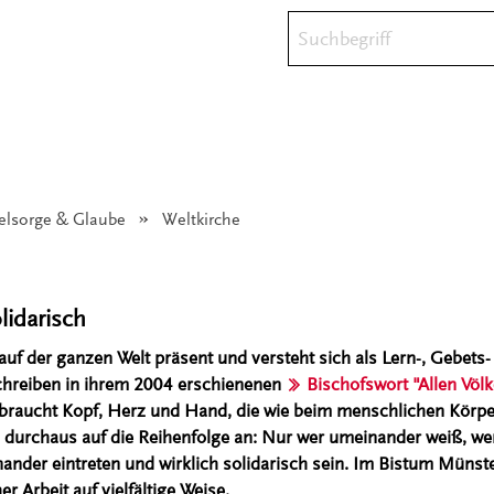
Suchbegriff
eelsorge & Glaube
Angezeigt:
Weltkirche
olidarisch
 auf der ganzen Welt präsent und versteht sich als Lern-, Gebets
chreiben in ihrem 2004 erschienenen
Bischofswort "Allen Völk
e braucht Kopf, Herz und Hand, die wie beim menschlichen Kör
durchaus auf die Reihenfolge an: Nur wer umeinander weiß, wer
ander eintreten und wirklich solidarisch sein. Im Bistum Münste
r Arbeit auf vielfältige Weise.