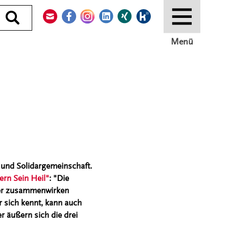
Kontakt
Facebook
Instagram
LinkedIn
Xing
Kununu
Durchsuchen
Menü
- und Solidargemeinschaft.
ern Sein Heil"
: "Die
per zusammenwirken
 sich kennt, kann auch
r äußern sich die drei