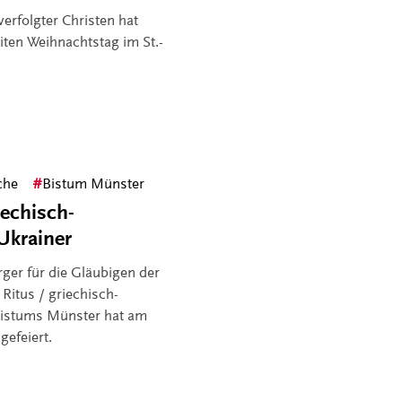
verfolgter Christen hat
iten Weihnachtstag im St.-
che
Bistum Münster
iechisch-
Ukrainer
rger für die Gläubigen der
Ritus / griechisch-
 Bistums Münster hat am
efeiert.