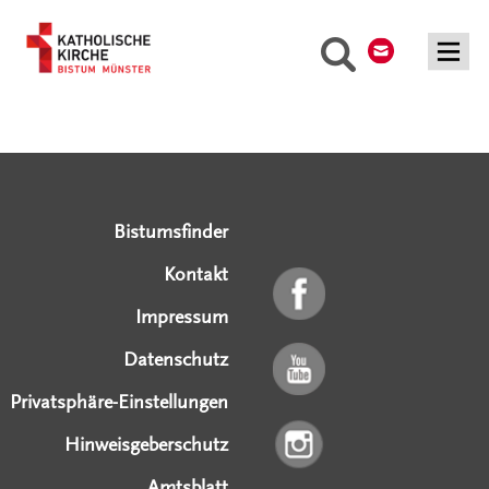
Kontakt
Suche
Serviceangebote
Social Media Angebote
Externe Links
Bistumsfinder
Kontakt
Impressum
Datenschutz
Privatsphäre-Einstellungen
Hinweisgeberschutz
Amtsblatt