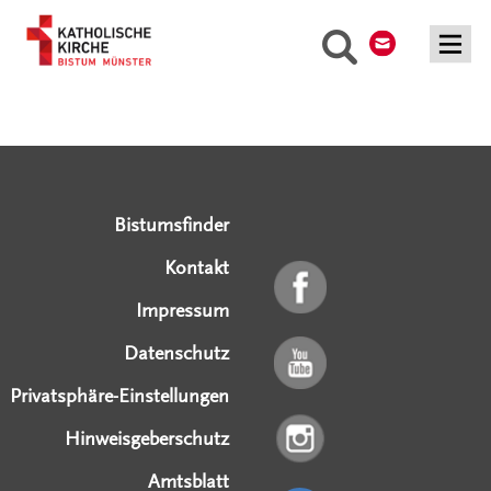
Kontakt
Suche
Serviceangebote
Social Media Angebote
Externe Links
Bistumsfinder
Kontakt
Impressum
Datenschutz
Privatsphäre-Einstellungen
Hinweisgeberschutz
Amtsblatt