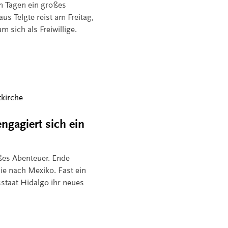
n Tagen ein großes
aus Telgte reist am Freitag,
m sich als Freiwillige.
tkirche
ngagiert sich ein
oßes Abenteuer. Ende
sie nach Mexiko. Fast ein
sstaat Hidalgo ihr neues