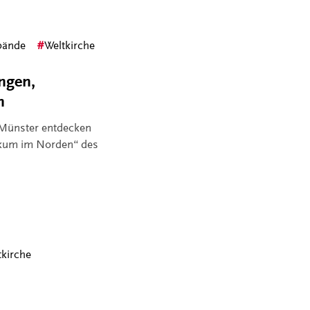
bände
Weltkirche
ngen,
n
 Münster entdecken
ikum im Norden“ des
tkirche