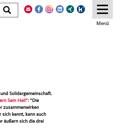
Kontakt
Facebook
Instagram
LinkedIn
Xing
Kununu
Durchsuchen
Menü
- und Solidargemeinschaft.
ern Sein Heil"
: "Die
per zusammenwirken
 sich kennt, kann auch
r äußern sich die drei