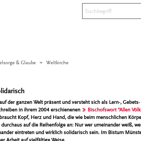
Suchbegriff
eelsorge & Glaube
Angezeigt:
Weltkirche
olidarisch
 auf der ganzen Welt präsent und versteht sich als Lern-, Gebets
chreiben in ihrem 2004 erschienenen
Bischofswort "Allen Völk
e braucht Kopf, Herz und Hand, die wie beim menschlichen Kör
durchaus auf die Reihenfolge an: Nur wer umeinander weiß, wer
ander eintreten und wirklich solidarisch sein. Im Bistum Münste
r Arbeit auf vielfältige Weise.