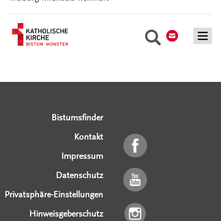
Kontakt
Suche
Serviceangebote
Social Media Angebote
Externe Links
Bistumsfinder
Kontakt
Impressum
Datenschutz
Privatsphäre-Einstellungen
Hinweisgeberschutz