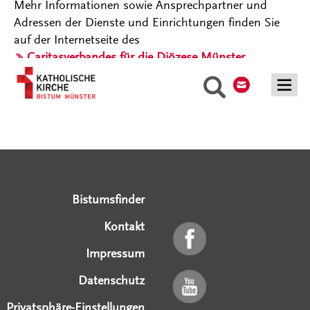
Mehr Informationen sowie Ansprechpartner und
Adressen der Dienste und Einrichtungen finden Sie
auf der Internetseite des
Caritasverbandes für die Diözese Münster
.
Kontakt
Suche
Serviceangebote
Social Media Angebote
Externe Links
Bistumsfinder
Kontakt
Impressum
Datenschutz
Privatsphäre-Einstellungen