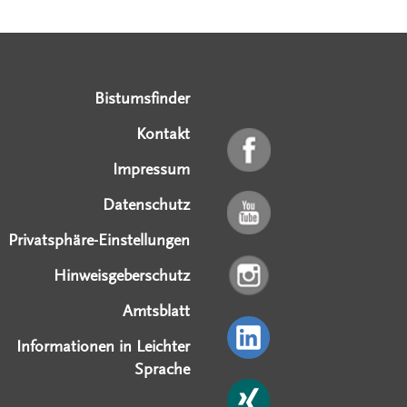
Serviceangebote
Social Media Angebote
Externe Links
Bistumsfinder
Kontakt
Impressum
Datenschutz
Privatsphäre-Einstellungen
Hinweisgeberschutz
Amtsblatt
Informationen in Leichter
Sprache