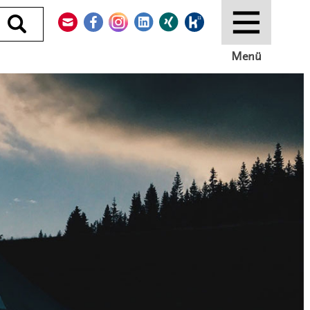
Kontakt
Facebook
Instagram
LinkedIn
Xing
Kununu
Durchsuchen
Menü