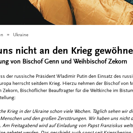
en
Angezeigt:
Ukraine
uns nicht an den Krieg gewöhn
ung von Bischof Genn und Weihbischof Zekorn
ass der russische Präsident Wladimir Putin den Einsatz des russ
Europa herrscht seitdem Krieg. Hierzu nehmen der Bischof von Mü
 Zekorn, Bischöflicher Beauftragter für die Weltkirche im Bistum
ellung:
he Krieg in der Ukraine schon viele Wochen. Täglich sehen wir di
 Menschen und den großen Zerstörungen. Wir haben uns nicht 
 Am Freitagabend wird auf Einladung von Papst Franziskus weltw
ne gebetet werden. Das geschieht auch sonst seit Kriegsbeginn 