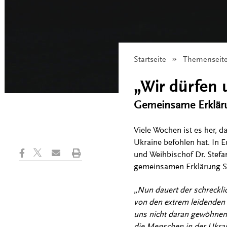
Startseite
Themenseit
„Wir dürfen 
Gemeinsame Erklär
Viele Wochen ist es her, d
Ukraine befohlen hat. In 
und Weihbischof Dr. Stefan
gemeinsamen Erklärung St
„Nun dauert der schrecklic
von den extrem leidenden
uns nicht daran gewöhnen.
die Menschen in der Ukrai