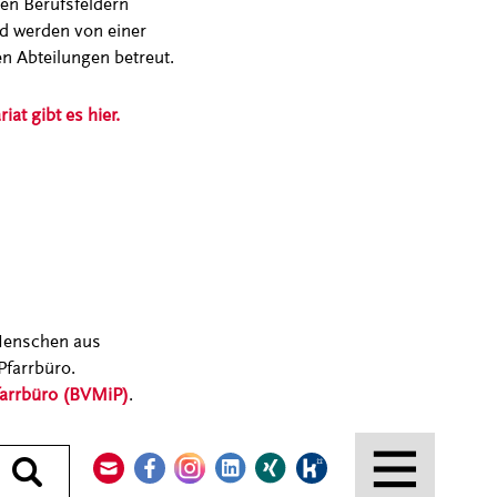
en Berufsfeldern
nd werden von einer
en Abteilungen betreut.
t gibt es hier.
 Menschen aus
Pfarrbüro.
farrbüro (BVMiP)
.
Kontakt
Facebook
Instagram
LinkedIn
Xing
Kununu
Durchsuchen