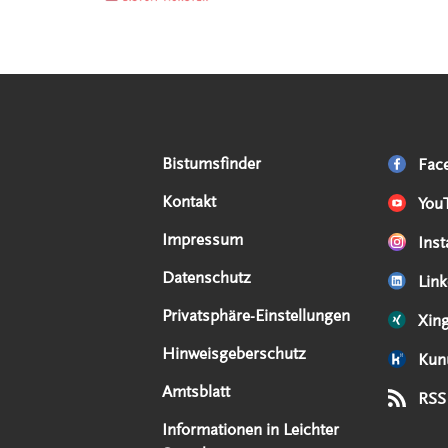
Serviceangebote
Social Media Angebote
Externe Links
Bistumsfinder
Fac
Kontakt
You
Impressum
Ins
Datenschutz
Link
Privatsphäre-Einstellungen
Xin
Hinweisgeberschutz
Kun
Amtsblatt
RSS
Informationen in Leichter