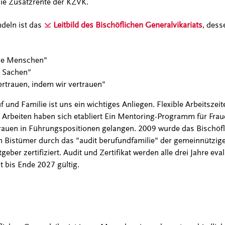
die Zusatzrente der KZVK.
deln ist das
Leitbild des Bischöflichen Generalvikariats
, dess
die Menschen"
e Sachen"
ertrauen, indem wir vertrauen"
f und Familie ist uns ein wichtiges Anliegen. Flexible Arbeitszei
rbeiten haben sich etabliert Ein Mentoring-Programm für Fraue
Frauen in Führungspositionen gelangen. 2009 wurde das Bischöfli
n Bistümer durch das "audit berufundfamilie" der gemeinnützigen
geber zertifiziert. Audit und Zertifikat werden alle drei Jahre eva
st bis Ende 2027 gültig.