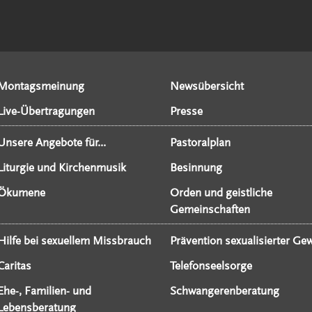
Montagsmeinung
Newsübersicht
Live-Übertragungen
Presse
Unsere Angebote für...
Pastoralplan
Liturgie und Kirchenmusik
Besinnung
Ökumene
Orden und geistliche
Gemeinschaften
Hilfe bei sexuellem Missbrauch
Prävention sexualisierter Gew
Caritas
Telefonseelsorge
Ehe-, Familien- und
Schwangerenberatung
Lebensberatung