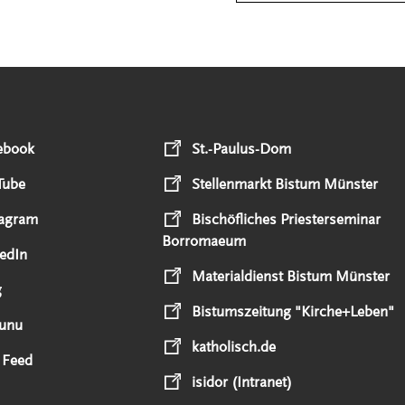
ebook
St.-Paulus-Dom
Tube
Stellenmarkt Bistum Münster
tagram
Bischöfliches Priesterseminar
Borromaeum
edIn
Materialdienst Bistum Münster
g
Bistumszeitung "Kirche+Leben"
unu
katholisch.de
 Feed
isidor (Intranet)