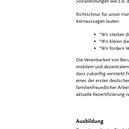
Sozialleistungen wie z.B. 
Richtschnur für unser Han
Kernaussagen lauten:
"Wir stärken 
"Wir klären di
"Wir fördern V
Die Vereinbarkeit von Beru
mobilem und dezentralem A
dass zukünftig verstärkt 
eines der ersten deutsche
familienfreundlicher Arbeit
aktuelle Rezertifizierung i
Ausbildung