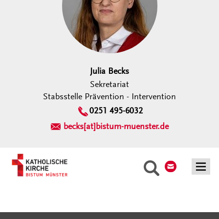
Julia Becks
Sekretariat
Stabsstelle Prävention - Intervention
0251 495-6032
becks[at]bistum-muenster.de
Kontakt
Suche
Serviceangebote
Social Media Angebote
Externe Links