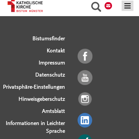
Inhalte
Suche
Serviceangebote
Social Media Angebote
Externe Links
Bistumsfinder
Kontakt
Impressum
Datenschutz
Privatsphäre-Einstellungen
Hinweisgeberschutz
Amtsblatt
Informationen in Leichter
Sprache