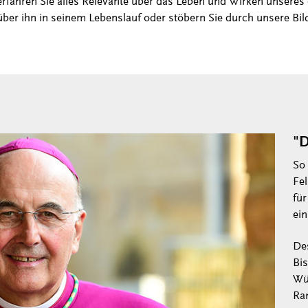
erfahren Sie alles Relevante über das Leben und Wirken unseres 
über ihn in seinem Lebenslauf oder stöbern Sie durch unsere Bild
"D
So
Fel
für
ein
De
Bi
Wü
Ran