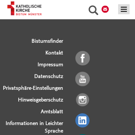
Kontakt
Suche
Bistum Münster
Serviceangebote
Social Media Angebote
Externe Links
Bistumsfinder
Kontakt
Impressum
Datenschutz
Privatsphäre-Einstellungen
Hinweisgeberschutz
Amtsblatt
Informationen in Leichter
Sprache