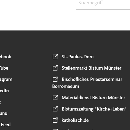
ebook
St.-Paulus-Dom
Tube
Stellenmarkt Bistum Münster
tagram
Bischöfliches Priesterseminar
Borromaeum
edIn
Materialdienst Bistum Münster
g
Bistumszeitung "Kirche+Leben"
unu
katholisch.de
 Feed