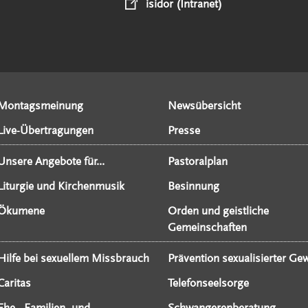
isidor (Intranet)
Montagsmeinung
Newsübersicht
Live-Übertragungen
Presse
Unsere Angebote für...
Pastoralplan
Liturgie und Kirchenmusik
Besinnung
Ökumene
Orden und geistliche
Gemeinschaften
Hilfe bei sexuellem Missbrauch
Prävention sexualisierter Gew
Caritas
Telefonseelsorge
Ehe-, Familien- und
Schwangerenberatung