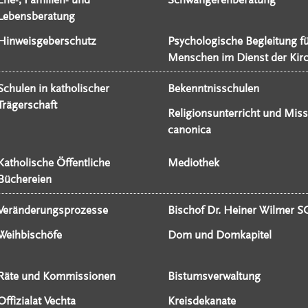
Lebensberatung
Hinweisgeberschutz
Psychologische Begleitung f
Menschen im Dienst der Kir
Schulen in katholischer
Bekenntnisschulen
Trägerschaft
Religionsunterricht und Miss
canonica
Katholische Öffentliche
Mediothek
Büchereien
Veränderungsprozesse
Bischof Dr. Heiner Wilmer S
Weihbischöfe
Dom und Domkapitel
Räte und Kommissionen
Bistumsverwaltung
Offizialat Vechta
Kreisdekanate