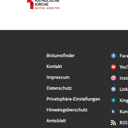
Serviceangebote
Social Media Angebote
Externe Links
Bistumsfinder
Fac
Kontakt
You
Impressum
Ins
Datenschutz
Link
Privatsphäre-Einstellungen
Xin
Hinweisgeberschutz
Kun
Amtsblatt
RSS