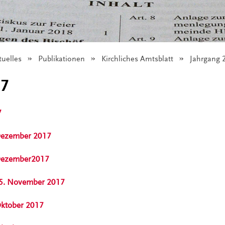
tuelles
Publikationen
Kirchliches Amtsblatt
Angezeigt
Jahrgang 
17
7
 Dezember 2017
 Dezember2017
 15. November 2017
 Oktober 2017