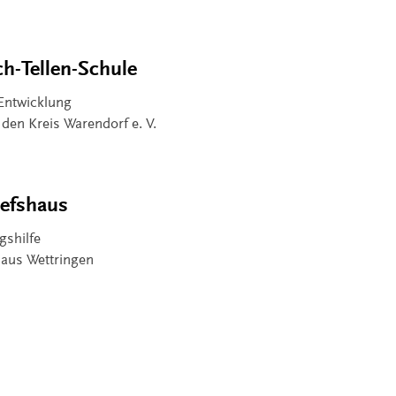
ch-Tellen-Schule
 Entwicklung
 den Kreis Warendorf e. V.
sefshaus
gshilfe
shaus Wettringen