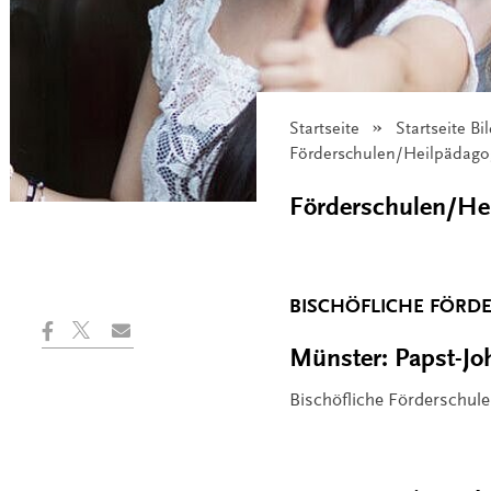
Startseite
Startseite B
Angezeigt:
Förderschulen/Heilpädagog
Förderschulen/Hei
BISCHÖFLICHE FÖRD
Münster: Papst-Jo
Bischöfliche Förderschule