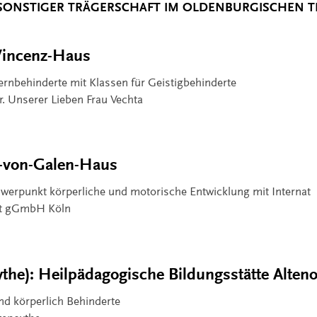
SONSTIGER TRÄGERSCHAFT IM OLDENBURGISCHEN TE
Vincenz-Haus
ernbehinderte mit Klassen für Geistigbehinderte
r. Unserer Lieben Frau Vechta
l-von-Galen-Haus
werpunkt körperliche und motorische Entwicklung mit Internat
aft gGmbH Köln
ythe): Heilpädagogische Bildungsstätte Alten
nd körperlich Behinderte