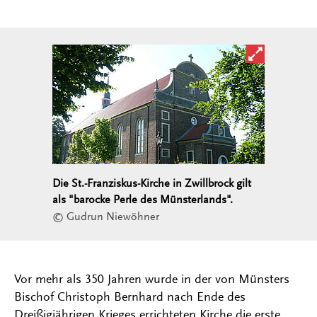
Bild in ver
Die St.-Franziskus-Kirche in Zwillbrock gilt
als "barocke Perle des Münsterlands".
© Gudrun Niewöhner
Vor mehr als 350 Jahren wurde in der von Münsters
Bischof Christoph Bernhard nach Ende des
Dreißigjährigen Krieges errichteten Kirche die erste