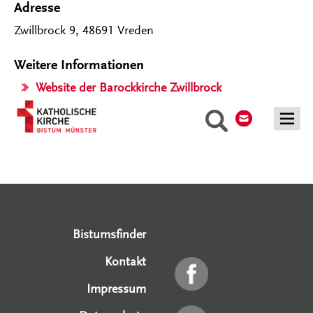
Adresse
Zwillbrock 9, 48691 Vreden
Weitere Informationen
Website der Barockkirche Zwillbrock
Kontakt
Suche
Serviceangebote
Social Media Angebote
Externe Links
Bistumsfinder
Kontakt
Impressum