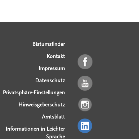
Serviceangebote
Social Media Angebote
Externe Links
Bistumsfinder
Kontakt
Impressum
Datenschutz
Privatsphäre-Einstellungen
Hinweisgeberschutz
Amtsblatt
Informationen in Leichter
Sprache