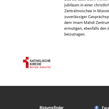
Jubiläum in einer christli
Zentralmoschee in Münster
zuverlässiger Gesprächspa
dem Imam Mahdi Zentrum v
ermutigen, ebenfalls den 
beizutragen.
Serviceangebote
Social Media Angebote
Externe Links
Bistumsfinder
Fac