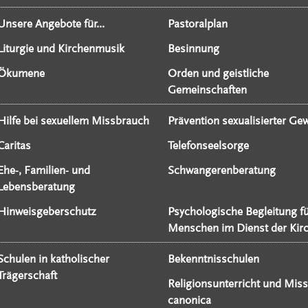
Unsere Angebote für...
Pastoralplan
Liturgie und Kirchenmusik
Besinnung
Ökumene
Orden und geistliche
Gemeinschaften
Hilfe bei sexuellem Missbrauch
Prävention sexualisierter Gew
Caritas
Telefonseelsorge
Ehe-, Familien- und
Schwangerenberatung
Lebensberatung
Hinweisgeberschutz
Psychologische Begleitung f
Menschen im Dienst der Kir
Schulen in katholischer
Bekenntnisschulen
Trägerschaft
Religionsunterricht und Miss
canonica