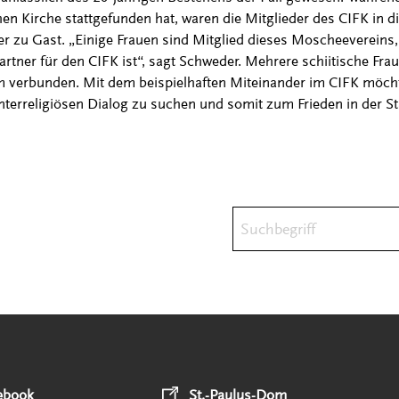
chen Kirche stattgefunden hat, waren die Mitglieder des CIFK in d
 zu Gast. „Einige Frauen sind Mitglied dieses Moscheevereins,
rtner für den CIFK ist“, sagt Schweder. Mehrere schiitische Fra
erbunden. Mit dem beispielhaften Miteinander im CIFK möchte
interreligiösen Dialog zu suchen und somit zum Frieden in der S
Suchbegriff
ebook
St.-Paulus-Dom