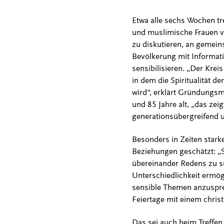
Etwa alle sechs Wochen tr
und muslimische Frauen v
zu diskutieren, an gemein
Bevölkerung mit Informati
sensibilisieren. „Der Krei
in dem die Spiritualität 
wird“, erklärt Gründungsm
und 85 Jahre alt, „das zei
generationsübergreifend u
Besonders in Zeiten stark
Beziehungen geschätzt: „S
übereinander Redens zu su
Unterschiedlichkeit ermög
sensible Themen anzusprec
Feiertage mit einem chri
Das sei auch beim Treffen