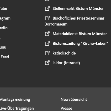
Tube
Stellenmarkt Bistum Münster
tagram
Bischöfliches Priesterseminar
Borromaeum
edIn
Materialdienst Bistum Münster
g
Bistumszeitung "Kirche+Leben"
unu
katholisch.de
 Feed
isidor (Intranet)
Montagsmeinung
Newsübersicht
Live-Übertragungen
Presse