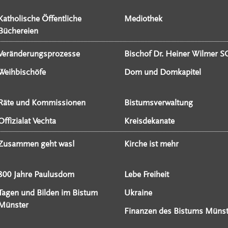
Katholische Öffentliche
Mediothek
Büchereien
Veränderungsprozesse
Bischof Dr. Heiner Wilmer S
Weihbischöfe
Dom und Domkapitel
Räte und Kommissionen
Bistumsverwaltung
Offizialat Vechta
Kreisdekanate
Zusammen geht was!
Kirche ist mehr
800 Jahre Paulusdom
Lebe Freiheit
Tagen und Bilden im Bistum
Ukraine
Münster
Finanzen des Bistums Münst