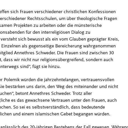
effen sich Frauen verschiedener christlichen Konfessionen
erschiedener Rechtsschulen, um über theologische Fragen
samen Projekten zu arbeiten oder die münsterische
onsabenden für den interreligiösen Dialog zu
s versteht sich bewusst als ein vom Glauben geprägter Kreis,
der Einzelnen als gegenseitige Bereicherung wahrgenommen
itglied Annethres Schweder. Die Frauen sind zwischen 30
gt, dass wir nicht nur religionsübergreifend, sondern auch
nterwegs sind“, fügt sie hinzu.
er Polemik würden die jahrzehntelangen, vertrauensvollen
ie bestärken uns darin, den Weg des miteinander und nicht
chen“, betont Annethres Schweder. Trotz aller
liche es das gewachsene Vertrauen unter den Frauen, auch
hen. So sei es selbstverständlich, dass bedeutende
stlichen und einem islamischen Gebet begangen würden.
 anlässlich des 20-jährigen Bestehens der Fall gewesen. Währen