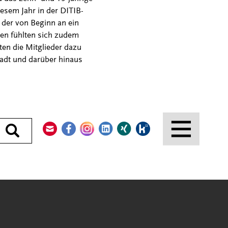
iesem Jahr in der DITIB-
 der von Beginn an ein
uen fühlten sich zudem
n die Mitglieder dazu
tadt und darüber hinaus
Kontakt
Facebook
Instagram
LinkedIn
Xing
Kununu
Durchsuchen