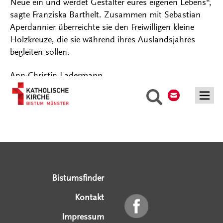
Neue ein und werdet Gestalter eures eigenen Lebens“,
sagte Franziska Barthelt. Zusammen mit Sebastian
Aperdannier überreichte sie den Freiwilligen kleine
Holzkreuze, die sie während ihres Auslandsjahres
begleiten sollen.
Ann-Christin Ladermann
Kontakt
Suche
Serviceangebote
Social Media Angebote
Externe Links
Bistumsfinder
Kontakt
Impressum