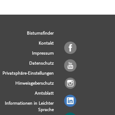
Serviceangebote
Social Media Angebote
Externe Links
Bistumsfinder
Kontakt
Impressum
Datenschutz
Privatsphäre-Einstellungen
Hinweisgeberschutz
Amtsblatt
Informationen in Leichter
Sprache