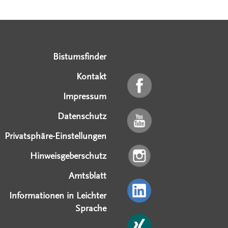
Serviceangebote
Social Media Angebote
Externe Links
Bistumsfinder
Kontakt
Impressum
Datenschutz
Privatsphäre-Einstellungen
Hinweisgeberschutz
Amtsblatt
Informationen in Leichter
Sprache