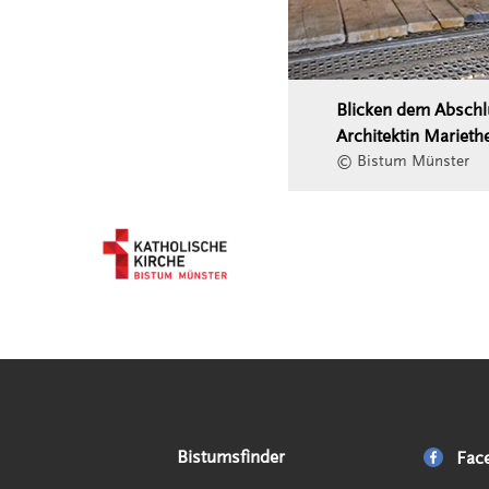
Blicken dem Abschlu
Architektin Marieth
© Bistum Münster
Serviceangebote
Social Media Angebote
Externe Links
Bistumsfinder
Fac