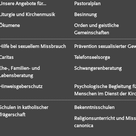
Unsere Angebote für...
Pastoralplan
Liturgie und Kirchenmusik
Besinnung
Ökumene
Orden und geistliche
Gemeinschaften
Hilfe bei sexuellem Missbrauch
Prävention sexualisierter Gew
Caritas
Telefonseelsorge
Ehe-, Familien- und
Schwangerenberatung
Lebensberatung
Hinweisgeberschutz
Psychologische Begleitung f
Menschen im Dienst der Kir
Schulen in katholischer
Bekenntnisschulen
Trägerschaft
Religionsunterricht und Miss
canonica