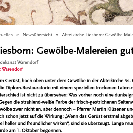
tuelles
Newsübersicht
Angezeigt:
Abteikirche Liesborn: Gewölbe-Male
Liesborn: Gewölbe-Malereien gut
isdekanat Warendorf
t Warendorf
em Gerüst, hoch oben unter dem Gewölbe in der Abteikirche Ss
t die Diplom-Restauratorin mit einem speziellen trockenen Late
erschied ist nicht zu übersehen: Was vorher noch eine dunkelgr
r. Gegen die strahlend-weiße Farbe der frisch-gestrichenen Seit
Gewölbe zwar nicht an, aber dennoch – Pfarrer Martin Klüsener u
ch schon jetzt auf die Wirkung: „Wenn das Gerüst erstmal abgeba
l heller und freundlicher wirken“, sind sie überzeugt. Lange mü
urde am 1. Oktober begonnen.