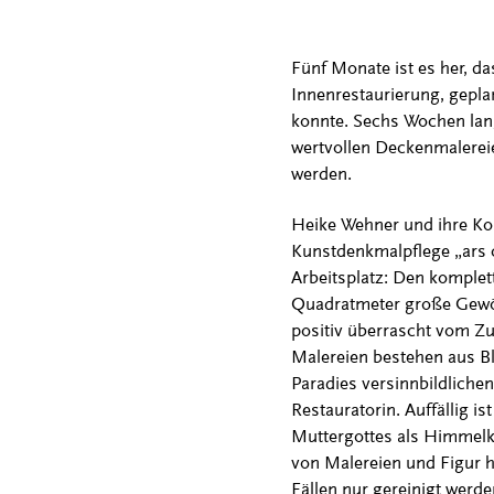
Fünf Monate ist es her, d
Innenrestaurierung, gepla
konnte. Sechs Wochen lan
wertvollen Deckenmalereie
werden.
Heike Wehner und ihre Kol
Kunstdenkmalpflege „ars 
Arbeitsplatz: Den komplet
Quadratmeter große Gewölb
positiv überrascht vom Zu
Malereien bestehen aus B
Paradies versinnbildlichen 
Restauratorin. Auffällig is
Muttergottes als Himmelk
von Malereien und Figur hä
Fällen nur gereinigt werde