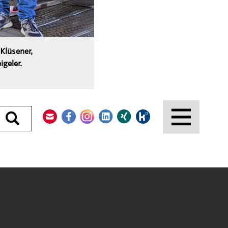
Klüsener,
geler.
Kontakt
Facebook
Instagram
LinkedIn
Xing
Kununu
Durchsuchen