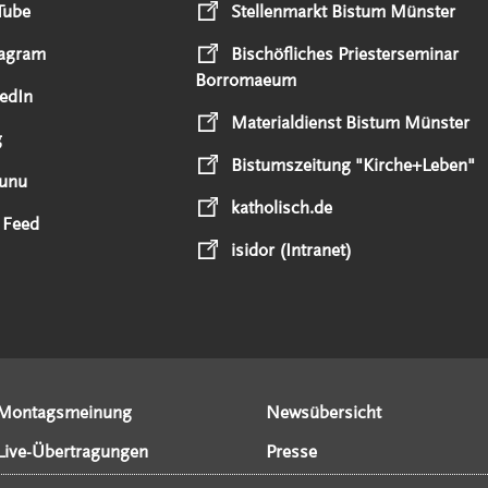
Tube
Stellenmarkt Bistum Münster
tagram
Bischöfliches Priesterseminar
Borromaeum
edIn
Materialdienst Bistum Münster
g
Bistumszeitung "Kirche+Leben"
unu
katholisch.de
 Feed
isidor (Intranet)
Montagsmeinung
Newsübersicht
Live-Übertragungen
Presse