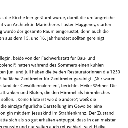
ass die Kirche leer geräumt wurde, damit die umfangreiche
nt von Architektin Marietheres Luster-Haggeney, starten
g wurde der gesamte Raum eingerüstet, denn auch die
n aus dem 15. und 16. Jahrhundert sollten gereinigt
legin, beide von der Fachwerkstatt für Bau- und
colendi“, hatten während des Sommers einen kühlen
ten Juni und Juli haben die beiden Restauratorinnen die 1250
efläche Zentimeter für Zentimeter gereinigt. „Wir waren
stand der Gewölbemalereien“, berichtet Heike Wehner. Die
lattranken und Blüten, die den Himmel als himmlisches
sollen. „Keine Blüte ist wie die andere“, weiß die
t die einzige figürliche Darstellung im Gewölbe: eine
önigin mit dem Jesuskind im Strahlenkranz. Der Zustand
tte sich als so gut erhalten entpuppt, dass in den meisten
n musste und nur selten auch retuschiert, sagt Heike