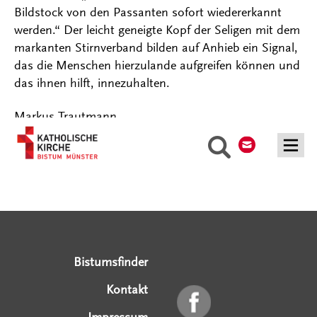
Bildstock von den Passanten sofort wiedererkannt
werden.“ Der leicht geneigte Kopf der Seligen mit dem
markanten Stirnverband bilden auf Anhieb ein Signal,
das die Menschen hierzulande aufgreifen können und
das ihnen hilft, innezuhalten.
Markus Trautmann
Kontakt
Suche
Serviceangebote
Social Media Angebote
Externe Links
Bistumsfinder
Kontakt