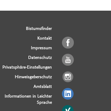
Serviceangebote
Social Media Angebote
Externe Links
Bistumsfinder
Kontakt
Impressum
Datenschutz
Privatsphäre-Einstellungen
Hinweisgeberschutz
Amtsblatt
Informationen in Leichter
Sprache