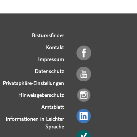
Serviceangebote
Social Media Angebote
Externe Links
Bistumsfinder
Kontakt
Impressum
Datenschutz
Privatsphäre-Einstellungen
Hinweisgeberschutz
Amtsblatt
Informationen in Leichter
Sprache