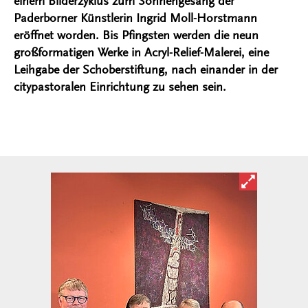
einem Bilderzyklus zum Sonnengesang der
Paderborner Künstlerin Ingrid Moll-Horstmann
eröffnet worden. Bis Pfingsten werden die neun
großformatigen Werke in Acryl-Relief-Malerei, eine
Leihgabe der Schoberstiftung, nach einander in der
citypastoralen Einrichtung zu sehen sein.
Bild in ver