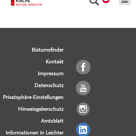
Serviceangebote
Social Media Angebote
Externe Links
Bistumsfinder
Kontakt
Impressum
Datenschutz
Privatsphäre-Einstellungen
Hinweisgeberschutz
Amtsblatt
Informationen in Leichter