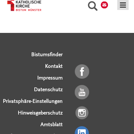
Suche
Serviceangebote
Social Media Angebote
Externe Links
Bistumsfinder
Kontakt
Impressum
Datenschutz
Privatsphäre-Einstellungen
Hinweisgeberschutz
Amtsblatt