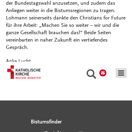
der Bundestagswahl anzusetzen, und zudem das
Anliegen weiter in die Bistumsregionen zu tragen.
Lohmann seinerseits dankte den Christians for Future
für ihre Arbeit: „Machen Sie so weiter – wir und die
ganze Gesellschaft brauchen das!“ Beide Seiten
vereinbarten in naher Zukunft ein vertiefendes
Gespräch.
Anke Lucht
Kontakt
Suche
Serviceangebote
Social Media Angebote
Externe Links
Bistumsfinder