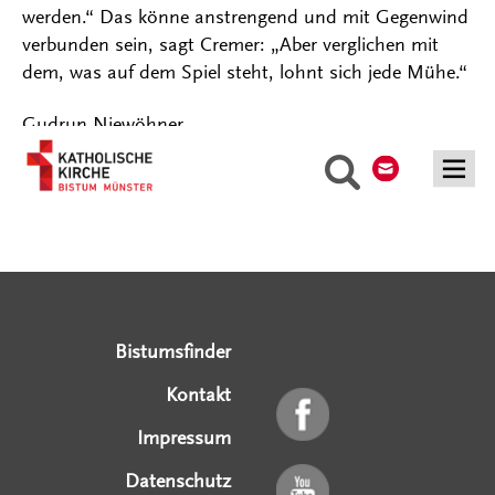
werden.“ Das könne anstrengend und mit Gegenwind
verbunden sein, sagt Cremer: „Aber verglichen mit
dem, was auf dem Spiel steht, lohnt sich jede Mühe.“
Gudrun Niewöhner
Kontakt
Suche
Serviceangebote
Social Media Angebote
Externe Links
Bistumsfinder
Kontakt
Impressum
Datenschutz