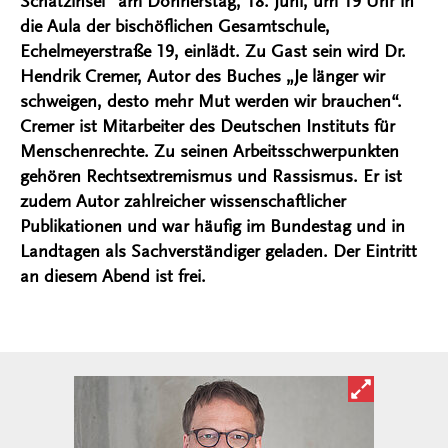
Schatzinsel“ am Donnerstag, 18. Juni, um 19 Uhr in
die Aula der bischöflichen Gesamtschule,
Echelmeyerstraße 19, einlädt. Zu Gast sein wird Dr.
Hendrik Cremer, Autor des Buches „Je länger wir
schweigen, desto mehr Mut werden wir brauchen“.
Cremer ist Mitarbeiter des Deutschen Instituts für
Menschenrechte. Zu seinen Arbeitsschwerpunkten
gehören Rechtsextremismus und Rassismus. Er ist
zudem Autor zahlreicher wissenschaftlicher
Publikationen und war häufig im Bundestag und in
Landtagen als Sachverständiger geladen. Der Eintritt
an diesem Abend ist frei.
Bild in ver