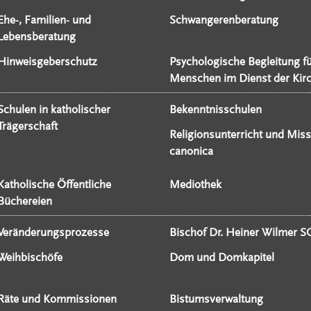
Ehe-, Familien- und
Schwangerenberatung
Lebensberatung
Hinweisgeberschutz
Psychologische Begleitung f
Menschen im Dienst der Kir
Schulen in katholischer
Bekenntnisschulen
Trägerschaft
Religionsunterricht und Miss
canonica
Katholische Öffentliche
Mediothek
Büchereien
Veränderungsprozesse
Bischof Dr. Heiner Wilmer S
Weihbischöfe
Dom und Domkapitel
Räte und Kommissionen
Bistumsverwaltung