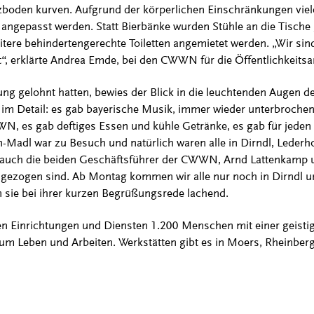
lzboden kurven. Aufgrund der körperlichen Einschränkungen vi
angepasst werden. Statt Bierbänke wurden Stühle an die Tische ge
tere behindertengerechte Toiletten angemietet werden. „Wir sind
“, erklärte Andrea Emde, bei den CWWN für die Öffentlichkeitsar
ung gelohnt hatten, bewies der Blick in die leuchtenden Augen 
 im Detail: es gab bayerische Musik, immer wieder unterbroche
 es gab deftiges Essen und kühle Getränke, es gab für jeden
-Madl war zu Besuch und natürlich waren alle in Dirndl, Leder
uch die beiden Geschäftsführer der CWWN, Arnd Lattenkamp 
e angezogen sind. Ab Montag kommen wir alle nur noch in Dirndl 
en sie bei ihrer kurzen Begrüßungsrede lachend.
n Einrichtungen und Diensten 1.200 Menschen mit einer geisti
um Leben und Arbeiten. Werkstätten gibt es in Moers, Rheinber