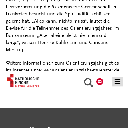
Firmvorbereitung die ökumenische Gemeinschaft in
Frankreich besucht und die Spiritualität schätzen
gelernt hat. „Alles kann, nichts muss“, lautet die
Devise für die Teilnehmer des Orientierungsjahres im
Borromaeum. „Aber alleine bleibt hier niemand
lange“, wissen Henrike Kuhlmann und Christine
Mentrup.
Weitere Informationen zum Orientierungsjahr gibt es
im Internet unter www.orientierungsjahr-muenster.de.
Kontakt
Suche
Serviceangebote
Social Media Angebote
Externe Links