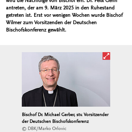
wird die Nachfolge von Bischof em. Dr. Felix Genn
antreten, der am 9. März 2025 in den Ruhestand
getreten ist. Erst vor wenigen Wochen wurde Bischof
Wilmer zum Vorsitzenden der Deutschen
Bischofskonferenz gewählt.
Bild in ver
Bischof Dr. Michael Gerber, stv. Vorsitzender
der Deutschen Bischofskonferenz
© DBK/Marko Orlovic