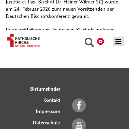
Justitia et Pax. Bischof Dr. Heiner Wilmer SCJ wurde
am 24. Februar 2026 zum neuen Vorsitzenden der
Deutschen Bischofskonferenz gewählt.
Pressemitteilung der Deutschen Bischofskonferenz
Kontakt
Suche
Serviceangebote
Social Media Angebote
Externe Links
Bistumsfinder
Kontakt
Impressum
Datenschutz