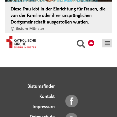
Diese Frau lebt in der Einrichtung für Frauen, die
von der Familie oder ihrer ursprünglichen
Dorfgemeinschaft ausgestoßen wurden.
© Bistum Münster
Kontakt
Suche
Serviceangebote
Social Media Angebote
Externe Links
Bistumsfinder
Kontakt
Impressum
Datenschutz