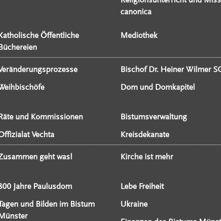
canonica
Katholische Öffentliche
Mediothek
Büchereien
Veränderungsprozesse
Bischof Dr. Heiner Wilmer S
Weihbischöfe
Dom und Domkapitel
Räte und Kommissionen
Bistumsverwaltung
Offizialat Vechta
Kreisdekanate
Zusammen geht was!
Kirche ist mehr
800 Jahre Paulusdom
Lebe Freiheit
Tagen und Bilden im Bistum
Ukraine
Münster