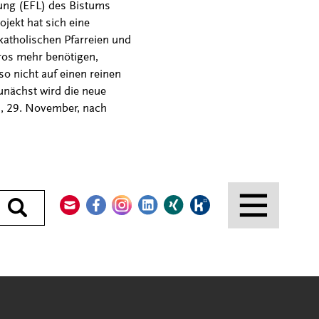
ung (EFL) des Bistums
jekt hat sich eine
atholischen Pfarreien und
üros mehr benötigen,
o nicht auf einen reinen
unächst wird die neue
, 29. November, nach
Kontakt
Facebook
Instagram
LinkedIn
Xing
Kununu
Durchsuchen