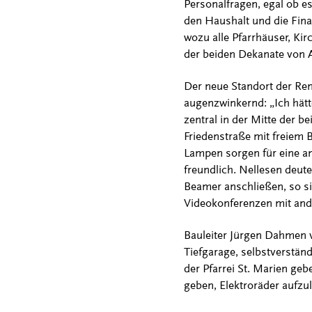
Personalfragen, egal ob e
den Haushalt und die Fin
wozu alle Pfarrhäuser, Ki
der beiden Dekanate von A 
Der neue Standort der Rend
augenzwinkernd: „Ich hätt
zentral in der Mitte der b
Friedenstraße mit freiem B
Lampen sorgen für eine an
freundlich. Nellesen deut
Beamer anschließen, so si
Videokonferenzen mit and
Bauleiter Jürgen Dahmen vo
Tiefgarage, selbstverständ
der Pfarrei St. Marien ge
geben, Elektroräder aufzu