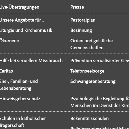
Live-Übertragungen
Presse
Unsere Angebote für...
Pastoralplan
Liturgie und Kirchenmusik
Besinnung
Ökumene
Orden und geistliche
Gemeinschaften
Hilfe bei sexuellem Missbrauch
Prävention sexualisierter Gew
Caritas
Telefonseelsorge
Ehe-, Familien- und
Schwangerenberatung
Lebensberatung
Hinweisgeberschutz
Psychologische Begleitung f
Menschen im Dienst der Kir
Schulen in katholischer
Bekenntnisschulen
Trägerschaft
Religionsunterricht und Miss