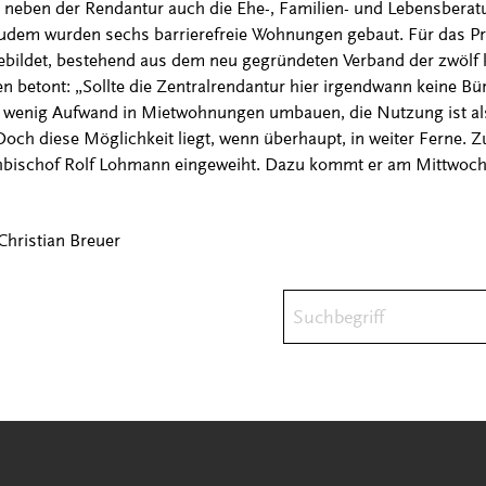
 neben der Rendantur auch die Ehe-, Familien- und Lebensberat
dem wurden sechs barrierefreie Wohnungen gebaut. Für das Pro
bildet, bestehend aus dem neu gegründeten Verband der zwölf k
en betont: „Sollte die Zentralrendantur hier irgendwann keine B
 wenig Aufwand in Mietwohnungen umbauen, die Nutzung ist als
Doch diese Möglichkeit liegt, wenn überhaupt, in weiter Ferne. Z
hbischof Rolf Lohmann eingeweiht. Dazu kommt er am Mittwoch
Christian Breuer
Suchbegriff