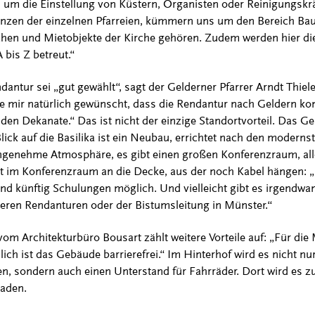
s um die Einstellung von Küstern, Organisten oder Reinigungskrä
anzen der einzelnen Pfarreien, kümmern uns um den Bereich Bau
rchen und Mietobjekte der Kirche gehören. Zudem werden hier di
bis Z betreut.“
antur sei „gut gewählt“, sagt der Gelderner Pfarrer Arndt Thiel
e mir natürlich gewünscht, dass die Rendantur nach Geldern ko
eiden Dekanate.“ Das ist nicht der einzige Standortvorteil. Das G
lick auf die Basilika ist ein Neubau, errichtet nach den moderns
genehme Atmosphäre, es gibt einen großen Konferenzraum, alle
et im Konferenzraum an die Decke, aus der noch Kabel hängen: 
nd künftig Schulungen möglich. Und vielleicht gibt es irgendwa
eren Rendanturen oder der Bistumsleitung in Münster.“
m Architekturbüro Bousart zählt weitere Vorteile auf: „Für die M
lich ist das Gebäude barrierefrei.“ Im Hinterhof wird es nicht nur
ben, sondern auch einen Unterstand für Fahrräder. Dort wird es 
laden.