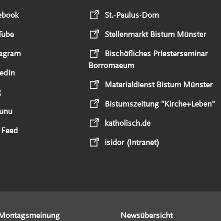
ebook
St.-Paulus-Dom
Tube
Stellenmarkt Bistum Münster
tagram
Bischöfliches Priesterseminar
Borromaeum
edIn
Materialdienst Bistum Münster
g
Bistumszeitung "Kirche+Leben"
unu
katholisch.de
 Feed
isidor (Intranet)
Montagsmeinung
Newsübersicht