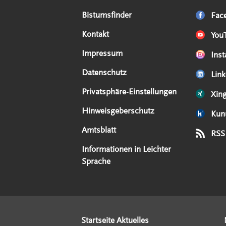
Serviceangebote
Social Media Angebote
Externe Links
Bistumsfinder
Fac
Kontakt
You
Impressum
Ins
Datenschutz
Link
Privatsphäre-Einstellungen
Xin
Hinweisgeberschutz
Kun
Amtsblatt
RSS
Informationen in Leichter
Sprache
Startseite Aktuelles