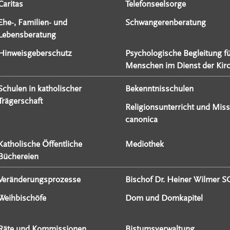
Caritas
Telefonseelsorge
Ehe-, Familien- und
Schwangerenberatung
Lebensberatung
Hinweisgeberschutz
Psychologische Begleitung f
Menschen im Dienst der Kir
Schulen in katholischer
Bekenntnisschulen
Trägerschaft
Religionsunterricht und Miss
canonica
Katholische Öffentliche
Mediothek
Büchereien
Veränderungsprozesse
Bischof Dr. Heiner Wilmer S
Weihbischöfe
Dom und Domkapitel
Räte und Kommissionen
Bistumsverwaltung