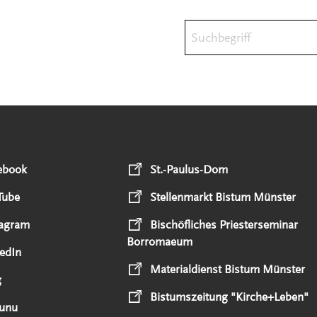
Suchbegriff
ebook
St.-Paulus-Dom
Tube
Stellenmarkt Bistum Münster
tagram
Bischöfliches Priesterseminar
Borromaeum
edIn
Materialdienst Bistum Münster
g
Bistumszeitung "Kirche+Leben"
unu