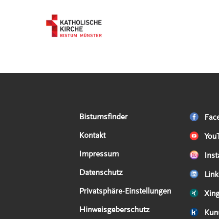
Serviceangebote
Social Media Angebote
Externe Links
Bistumsfinder
Fac
Kontakt
You
Impressum
Ins
Datenschutz
Link
Privatsphäre-Einstellungen
Xin
Hinweisgeberschutz
Kun