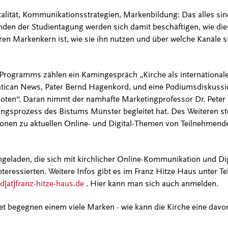
talität, Kommunikationsstrategien, Markenbildung: Das alles si
nden der Studientagung werden sich damit beschäftigen, wie dies
ren Markenkern ist, wie sie ihn nutzen und über welche Kanäle 
rogramms zählen ein Kamingespräch „Kirche als international
Vatican News, Pater Bernd Hagenkord, und eine Podiumsdiskus
oten“. Daran nimmt der namhafte Marketingprofessor Dr. Peter K
gsprozess des Bistums Münster begleitet hat. Des Weiteren st
onen zu aktuellen Online- und Digital-Themen von Teilnehmend
ingeladen, die sich mit kirchlicher Online-Kommunikation und Dig
nteressierten. Weitere Infos gibt es im Franz Hitze Haus unter T
[at]franz-hitze-haus.de
. Hier kann man sich auch anmelden.
net begegnen einem viele Marken - wie kann die Kirche eine davon