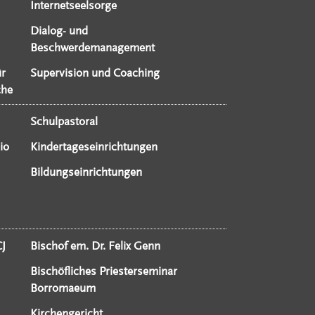
Internetseelsorge
Dialog- und
Beschwerdemanagement
ür
Supervision und Coaching
che
Schulpastoral
io
Kindertageseinrichtungen
Bildungseinrichtungen
CJ
Bischof em. Dr. Felix Genn
Bischöfliches Priesterseminar
Borromaeum
Kirchengericht