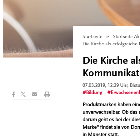
Startseite
Startseite Ak
Angezeigt:
Die Kirche als erfolgreic
Die Kirche a
Kommunikat
07.03.2019, 12:29 Uhr
, Bis
Bildung
Erwachsenenb
Produktmarken haben eine
unverwechselbar. Ob das a
darum geht es bei der dies
Marke“ findet sie von Donn
in Münster statt.