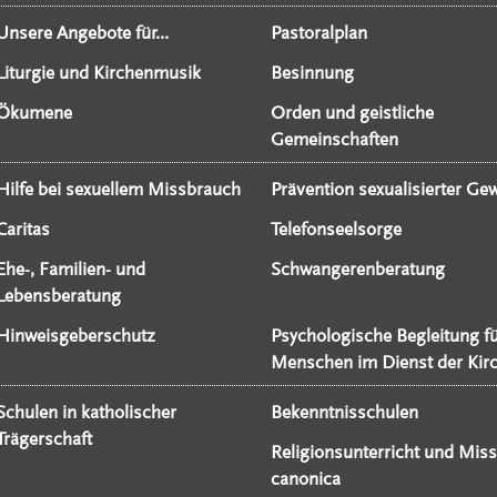
Unsere Angebote für...
Pastoralplan
Liturgie und Kirchenmusik
Besinnung
Ökumene
Orden und geistliche
Gemeinschaften
Hilfe bei sexuellem Missbrauch
Prävention sexualisierter Gew
Caritas
Telefonseelsorge
Ehe-, Familien- und
Schwangerenberatung
Lebensberatung
Hinweisgeberschutz
Psychologische Begleitung f
Menschen im Dienst der Kir
Schulen in katholischer
Bekenntnisschulen
Trägerschaft
Religionsunterricht und Miss
canonica