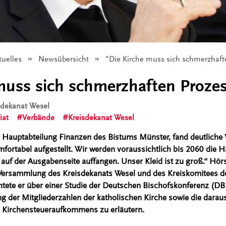
tuelles
Newsübersicht
Angezeigt:
"Die Kirche muss sich schmerzhaft
muss sich schmerzhaften Prozes
isdekanat Wesel
iat
Verbände
Kreisdekanat Wesel
r Hauptabteilung Finanzen des Bistums Münster, fand deutliche Wo
mfortabel aufgestellt. Wir werden voraussichtlich bis 2060 die 
auf der Ausgabenseite auffangen. Unser Kleid ist zu groß.“ Hörs
ersammlung des Kreisdekanats Wesel und des Kreiskomitees de
htete er über einer Studie der Deutschen Bischofskonferenz (DB
ng der Mitgliederzahlen der katholischen Kirche sowie die daraus
n Kirchensteueraufkommens zu erläutern.