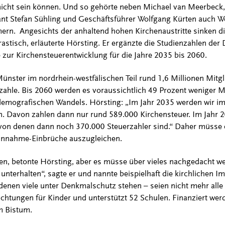
nicht sein können. Und so gehörte neben Michael van Meerbeck,
ant Stefan Sühling und Geschäftsführer Wolfgang Kürten auch 
ern. Angesichts der anhaltend hohen Kirchenaustritte sinken d
astisch, erläuterte Hörsting. Er ergänzte die Studienzahlen der
zur Kirchensteuerentwicklung für die Jahre 2035 bis 2060.
ünster im nordrhein-westfälischen Teil rund 1,6 Millionen Mitgl
zahle. Bis 2060 werden es voraussichtlich 49 Prozent weniger Mit
demografischen Wandels. Hörsting: „Im Jahr 2035 werden wir i
n. Davon zahlen dann nur rund 589.000 Kirchensteuer. Im Jahr 
 von denen dann noch 370.000 Steuerzahler sind.“ Daher müsse 
Einnahme-Einbrüche auszugleichen.
en, betonte Hörsting, aber es müsse über vieles nachgedacht w
 unterhalten“, sagte er und nannte beispielhaft die kirchlichen 
enen viele unter Denkmalschutz stehen – seien nicht mehr alle 
ichtungen für Kinder und unterstützt 52 Schulen. Finanziert w
m Bistum.