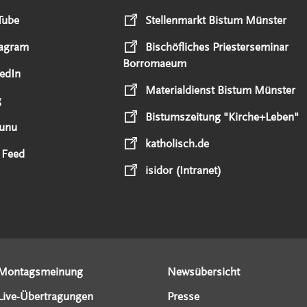
Tube
Stellenmarkt Bistum Münster
tagram
Bischöfliches Priesterseminar
Borromaeum
edIn
Materialdienst Bistum Münster
g
Bistumszeitung "Kirche+Leben"
unu
katholisch.de
 Feed
isidor (Intranet)
Montagsmeinung
Newsübersicht
Live-Übertragungen
Presse