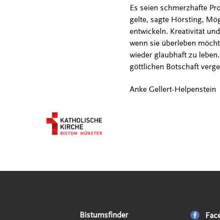
Es seien schmerzhafte Pro
gelte, sagte Hörsting, Mö
entwickeln. Kreativität un
wenn sie überleben möcht
wieder glaubhaft zu lebe
göttlichen Botschaft verge
Anke Gellert-Helpenstein
Serviceangebote
Social Media Angebote
Externe Links
Bistumsfinder
Fac