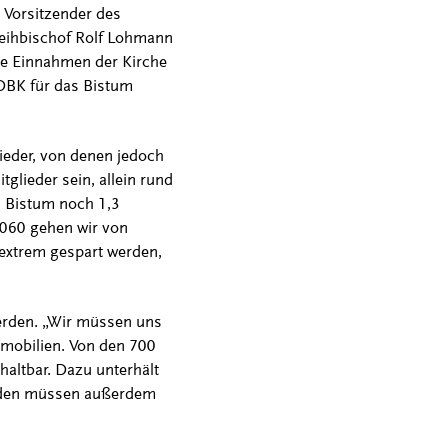
 Vorsitzender des
Weihbischof Rolf Lohmann
ie Einnahmen der Kirche
 DBK für das Bistum
ieder, von denen jedoch
glieder sein, allein rund
m Bistum noch 1,3
2060 gehen wir von
extrem gespart werden,
erden. „Wir müssen uns
Immobilien. Von den 700
haltbar. Dazu unterhält
erden müssen außerdem