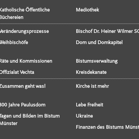
Katholische Öffentliche
Mediothek
Büchereien
Veränderungsprozesse
Bischof Dr. Heiner Wilmer S
Weihbischöfe
Dom und Domkapitel
Räte und Kommissionen
Bistumsverwaltung
Offizialat Vechta
Kreisdekanate
Zusammen geht was!
Kirche ist mehr
800 Jahre Paulusdom
Lebe Freiheit
Tagen und Bilden im Bistum
Ukraine
Münster
Finanzen des Bistums Münst