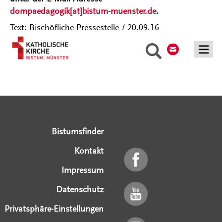
dompaedagogik[at]bistum-muenster.de
.
Text: Bischöfliche Pressestelle / 20.09.16
Kontakt
Kontakt:
Pressestelle[at]bistum-muenster.de
Suche
Serviceangebote
Social Media Angebote
Externe Links
Bistumsfinder
Kontakt
Impressum
Datenschutz
Privatsphäre-Einstellungen